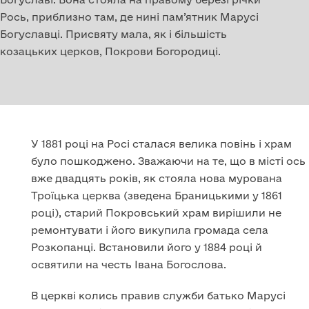
Рось, приблизно там, де нині пам’ятник Марусі
Богуславці. Присвяту мала, як і більшість
козацьких церков, Покрови Богородиці.
У 1881 році на Росі сталася велика повінь і храм
було пошкоджено. Зважаючи на те, що в місті ось
вже двадцять років, як стояла нова мурована
Троїцька церква (зведена Браницькими у 1861
році), старий Покровський храм вирішили не
ремонтувати і його викупила громада села
Розкопанці. Встановили його у 1884 році й
освятили на честь Івана Богослова.
В церкві колись правив служби батько Марусі