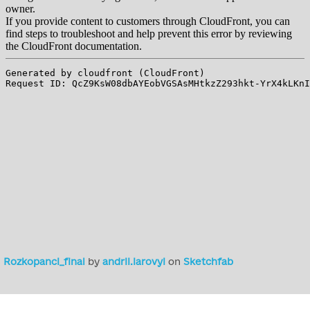
Rozkopanci_final
by
andrii.iarovyi
on
Sketchfab