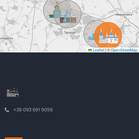
Leaflet
|
©
OpenStreetMap
+38 093 691 9058