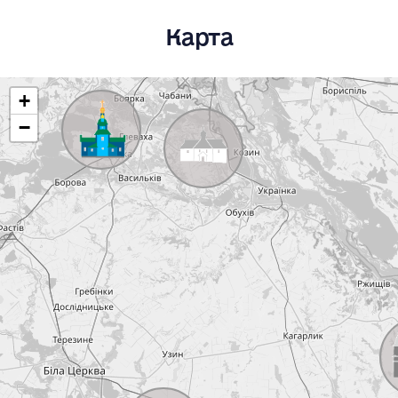
Карта
+
−