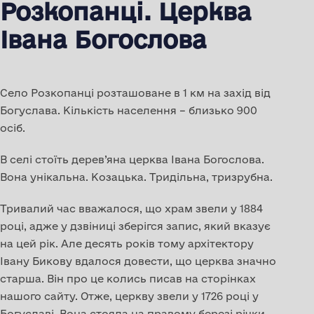
Розкопанці. Церква
Івана Богослова
Село Розкопанці розташоване в 1 км на захід від
Богуслава. Кількість населення – близько 900
осіб.
В селі стоїть дерев’яна церква Івана Богослова.
Вона унікальна. Козацька. Тридільна, тризрубна.
Тривалий час вважалося, що храм звели у 1884
році, адже у дзвіниці зберігся запис, який вказує
на цей рік. Але десять років тому архітектору
Івану Бикову вдалося довести, що церква значно
старша. Він про це колись писав на сторінках
нашого сайту. Отже, церкву звели у 1726 році у
Богуславі. Вона стояла на правому березі річки